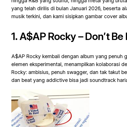
hingga R&B yang soulful, hingga metal yang brutal,
yang telah dirilis di bulan Januari 2026, beserta
musik terkini, dan kami sisipkan gambar cover album
1. A$AP Rocky –
Don’t Be
A$AP Rocky kembali dengan album yang penuh ga
elemen eksperimental, menampilkan kolaborasi deng
Rocky: ambisius, penuh swagger, dan tak takut be
dan beat yang addictive bisa jadi soundtrack har