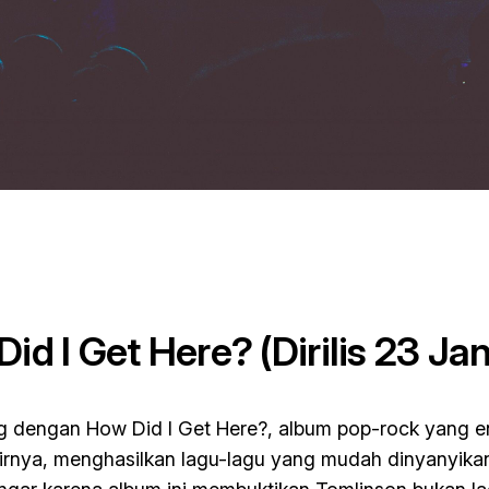
id I Get Here?
(Dirilis 23 Ja
ng dengan
How Did I Get Here?
, album pop-rock yang e
irnya, menghasilkan lagu-lagu yang mudah dinyanyikan t